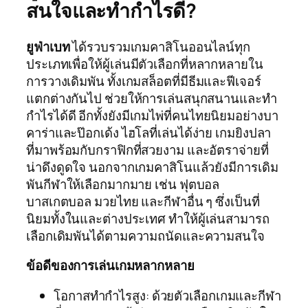
สนใจและทำกำไรดี?
ยูฟ่าเบท
ได้รวบรวมเกมคาสิโนออนไลน์ทุก
ประเภทเพื่อให้ผู้เล่นมีตัวเลือกที่หลากหลายใน
การวางเดิมพัน ทั้งเกมสล็อตที่มีธีมและฟีเจอร์
แตกต่างกันไป ช่วยให้การเล่นสนุกสนานและทำ
กำไรได้ดี อีกทั้งยังมีเกมไพ่ที่คนไทยนิยมอย่างบา
คาร่าและป๊อกเด้ง ไฮโลที่เล่นได้ง่าย เกมยิงปลา
ที่มาพร้อมกับกราฟิกที่สวยงาม และอัตราจ่ายที่
น่าดึงดูดใจ นอกจากเกมคาสิโนแล้วยังมีการเดิม
พันกีฬาให้เลือกมากมาย เช่น ฟุตบอล
บาสเกตบอล มวยไทย และกีฬาอื่น ๆ ซึ่งเป็นที่
นิยมทั้งในและต่างประเทศ ทำให้ผู้เล่นสามารถ
เลือกเดิมพันได้ตามความถนัดและความสนใจ
ข้อดีของการเล่นเกมหลากหลาย
โอกาสทำกำไรสูง: ด้วยตัวเลือกเกมและกีฬา