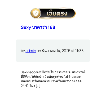
Sexy บาคาร่า 168
by
admin
on ธันวาคม 14, 2025 at 11:38
Sexybaccarat ยึดมั่นในการมอบประสบการณ์
ที่ดีที่สุดให้กับนักเดิมพันทุกท่าน ไม่ว่าจะยอด
หลักพัน หรือหลักล้าน เราพร้อมบริการตลอด
24 ชั่วโมง […]