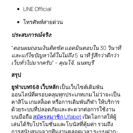
LINE Official
โทรศัพท์สายด่วน
ประสบการณ์จริง:
“ตอนผมถอนเงินติดขัด แอดมินตอบใน 30 วินาที
และแก้ไขปัญหาได้ในไม่ถึง 5 นาที รู้สึกว่าดีกว่า
เว็บทั่วไปมากครับ” – คุณโจ้, นนทบุรี
สรุป
ยูฟ่าเบท168 เว็บหลัก
เป็นเว็บไซต์เดิมพัน
ออนไลน์ที่ครอบคลุมทุกประเภทเกม ไม่ว่าจะเป็น
คาสิโน เกมสล็อต หรือการเดิมพันกีฬา ให้บริการ
ด้วยระบบที่ปลอดภัยและสะดวกต่อการใช้งาน
บนมือถือ
สมัครสมาชิก Ufabet
เปิดโอกาสให้ผู้
เล่นได้รับโปรโมชั่นและโบนัสที่คุ้มค่า รวมถึง
การสนับสนุนจากทีมงานตลอดเวลา ระบบฝาก-