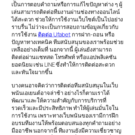
เป็นการตอบคำถามหรือการแก้ไขปัญหาต่าง ๆ ผู้
เล่นสามารถติดต่อทีมงานผ่านช่องทางออนไลน์
ได้สะดวก ช่วยให้การใช้งานเว็บไซต์เป็นไปอย่าง
ราบรื่น ไม่ว่าจะเป็นการสอบถามข้อมูลเกี่ยวกับ
การใช้งาน
ติดต่อ Ufabet
การฝาก-ถอน หรือ
ปัญหาทางเทคนิค ทีมสนับสนุนของเราพร้อมช่วย
เหลืออย่างเต็มที่ นอกจากนี้ ผู้เล่นยังสามารถ
ติดต่อผ่านแชทสด โทรศัพท์ หรือแอปพลิเคชัน
ยอดนิยม เช่น LINE ซึ่งทำให้การติดต่อสะดวก
และทันใจมากขึ้น
บางคนอาจคิดว่าการติดต่อทีมสนับสนุนในเว็บ
พนันเอเยนต์อาจล่าช้า อย่างไรก็ตามเราได้
พัฒนาและให้ความสำคัญกับการบริการที่
รวดเร็วและมีประสิทธิภาพ ทำให้ผู้เล่นมั่นใจใน
การใช้งาน เพราะทางเว็บพนันของเรามีการฝึก
อบรมทีมงานให้พร้อมตอบสนองทุกคำถามอย่าง
มืออาชีพ นอกจากนี้ ทีมงานยังมีความเชี่ยวชาญ