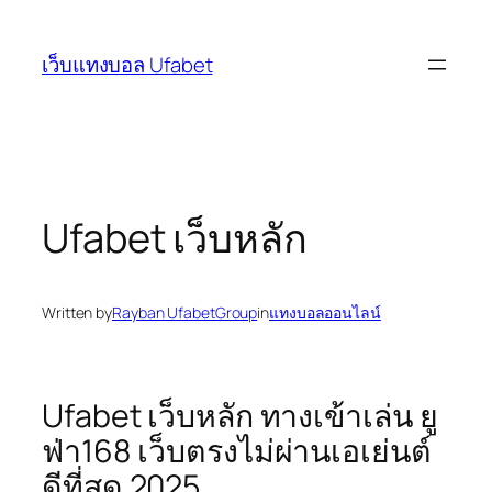
ข้าม
ไป
เว็บแทงบอล Ufabet
ยัง
เนื้อหา
Ufabet เว็บหลัก
Written by
Rayban UfabetGroup
in
แทงบอลออนไลน์
Ufabet เว็บหลัก ทางเข้าเล่น ยู
ฟ่า168 เว็บตรงไม่ผ่านเอเย่นต์
ดีที่สุด 2025