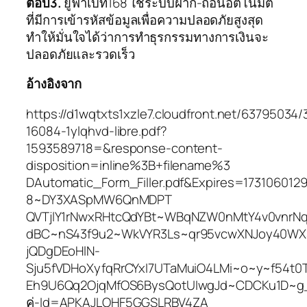
ตอบ3.
ยูฟ่าเบท168 ใช้ระบบฝาก-ถอนอัตโนมัติ
ที่มีการเข้ารหัสข้อมูลเพื่อความปลอดภัยสูงสุด
ทำให้มั่นใจได้ว่าการทำธุรกรรมทางการเงินจะ
ปลอดภัยและรวดเร็ว
อ้างอิงจาก
https://d1wqtxts1xzle7.cloudfront.net/63795034
16084-1ylqhvd-libre.pdf?
1593589718=&response-content-
disposition=inline%3B+filename%3
DAutomatic_Form_Filler.pdf&Expires=1731060
8~DY3XASpMW6QnMDPT
QVTjlY1rNwxRHtcQdYBt~WBqNZW0nMtY4v0vnrN
dBC~nS43f9u2~WkVYR3Ls~qr95vcwXNJoy40W
jQDgDEoHlN-
Sju5fVDHoXyfqRrCYxI7UTaMuiO4LMi~o~y~f54
Eh9U6Qq2OjqMfOS6BysQotUIwgJd~CDCKu1D~g_
คู่-Id=APKAJLOHF5GGSLRBV4ZA