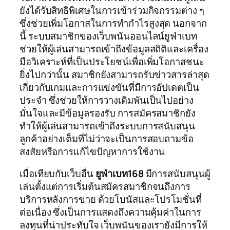
ยังได้รับสิทธิพิเศษในการเข้าร่วมกิจกรรมต่าง ๆ
ซึ่งช่วยเพิ่มโอกาสในการทำกำไรสูงสุด นอกจาก
นี้ ระบบสมาชิกของเว็บพนันออนไลน์ยูฟ่าเบท
ช่วยให้ผู้เล่นสามารถเข้าถึงข้อมูลสถิติและเครื่อง
มือวิเคราะห์ที่เป็นประโยชน์เพื่อเพิ่มโอกาสชนะ
ยิ่งไปกว่านั้น สมาชิกยังสามารถรับข่าวสารล่าสุด
เกี่ยวกับเกมและการแข่งขันที่มีการอัปเดตเป็น
ประจำ ซึ่งช่วยให้การวางเดิมพันเป็นไปอย่าง
มั่นใจและมีข้อมูลรองรับ การสมัครสมาชิกยัง
ทำให้ผู้เล่นสามารถเข้าถึงระบบการสนับสนุน
ลูกค้าอย่างเต็มที่ไม่ว่าจะเป็นการสอบถามข้อ
สงสัยหรือการแก้ไขปัญหาการใช้งาน
เมื่อเทียบกับเว็บอื่น
ยูฟ่าเบท168
มีการสนับสนุนผู้
เล่นตั้งแต่การเริ่มต้นสมัครสมาชิกจนถึงการ
บริการหลังการขาย ด้วยโบนัสและโปรโมชั่นที่
ต่อเนื่อง ซึ่งเป็นการแสดงถึงความคุ้มค่าในการ
ลงทุนที่น่าประทับใจ เว็บพนันของเรายังมีการให้