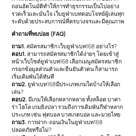
ถอนอัตโนมัติทำให้การทำธุรกรรมเป็นไปอย่าง
รวดเร็วและมั่นใจ เว็บยูฟ่าเบทตอบโจทย์ผู้เล่นทุก
ระดับด้วยประสบการณ์ที่ครบวงจรและมีคุณภาพ
คำถามที่พบบ่อย (FAQ)
ถาม1.
สมัครสมาชิก เว็บยูฟ่าเบท168 อย่างไร?
ตอบ1.
สามารถสมัครสมาชิกได้ง่ายๆ โดยเข้าสู่
หน้าเว็บไซต์ยูฟ่าเบท168 เลือกเมนูสมัครสมาชิก
กรอกข้อมูลส่วนตัวและยืนยันตัวตน ก็สามารถ
เริ่มเดิมพันได้ทันที
ถาม2.
ยูฟ่าเบท168มีประเภทเกมใดบ้างให้เลือก
เล่น?
ตอบ2.
มีเกมให้เลือกหลากหลาย ทั้งสล็อต บาคา
ร่า ไฮโล เกมยิงปลา รวมถึงการเดิมพันกีฬาหลาก
ประเภท เช่น ฟุตบอล บาสเกตบอล และมวยไทย
ถาม3.
การฝาก-ถอนเงินในยูฟ่าเบท168
ปลอดภัยหรือไม่?