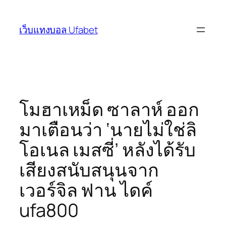
ข้าม
ไป
เว็บแทงบอล Ufabet
ยัง
เนื้อหา
โมฮาเหม็ด ซาลาห์ ออก
มาเตือนว่า ‘นายไม่ใช่ลิ
โอเนล เมสซี่’ หลังได้รับ
เสียงสนับสนุนจาก
เวอร์จิล ฟาน ไดค์
ufa800