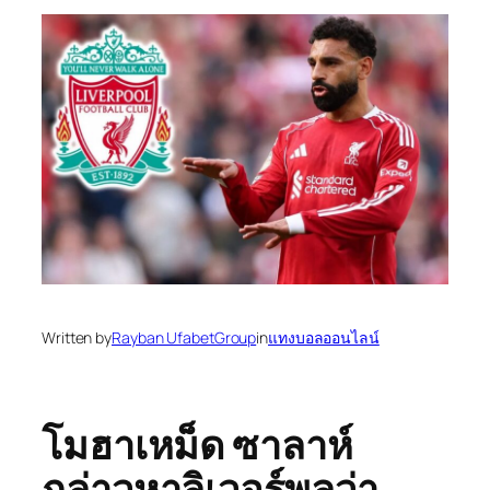
Written by
Rayban UfabetGroup
in
แทงบอลออนไลน์
โมฮาเหม็ด ซาลาห์
กล่าวหาลิเวอร์พูลว่า