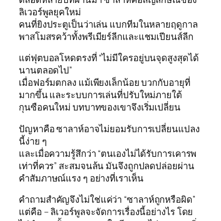
ลิเวอร์พูลยุคใหม่
คนที่ยิงประตูเป็นว่าเล่น แบกทีมในหลายฤดูกาล
พาสโมสรคว้าทั้งพรีเมียร์ลีกและแชมเปียนส์ลีก
แต่ฟุตบอลโหดตรงที่ “ไม่มีใครอยู่บนจุดสูงสุดได้
นานตลอดไป”
เมื่อฟอร์มตกลง แม้เพียงเล็กน้อย บวกกับอายุที่
มากขึ้น และระบบการเล่นที่ปรับใหม่ภายใต้
กุนซือคนใหม่ บทบาทของเขาจึงเริ่มเปลี่ยน
ปัญหาคือ ซาลาห์อาจไม่ยอมรับการเปลี่ยนแปลง
นี้ง่าย ๆ
และเมื่อความรู้สึกว่า “ตนเองไม่ได้รับการเคารพ
เท่าที่ควร” สะสมจนล้น มันจึงถูกปลดปล่อยผ่าน
คำสัมภาษณ์แรง ๆ อย่างที่เราเห็น
คำถามสำคัญจึงไม่ใช่แค่ว่า “ซาลาห์ถูกหรือผิด”
แต่คือ – ลิเวอร์พูลจะจัดการเรื่องนี้อย่างไร โดย