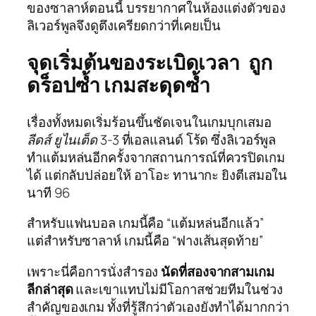
ของซาลาห์ตอนนี้ บรรยากาศในห้องแต่งตัวของ
ลิเวอร์พูลจึงดูตึงเครียดกว่าที่เคยเป็น
จุดเริ่มต้นของระเบิดเวลา ถูก
ดร็อปซ้ำ เกมสะดุดซ้ำ
เรื่องทั้งหมดเริ่มร้อนขึ้นชัดเจนในเกมบุกเสมอ
ลีดส์ ยูไนเต็ด
3-3 ที่เอลแลนด์ โร้ด ซึ่งลิเวอร์พูล
ทำแต้มหล่นอีกครั้งจากสถานการณ์ที่ควรปิดเกม
ได้ แต่กลับปล่อยให้ อาโอะ ทานากะ ยิงตีเสมอใน
นาที 96
สำหรับแฟนบอล เกมนี้คือ “แต้มหล่นอีกแล้ว”
แต่สำหรับซาลาห์ เกมนี้คือ “ฟางเส้นสุดท้าย”
เพราะนี่คือการนั่งสำรอง
นัดที่สองจากสามเกม
ลีกล่าสุด
และเขาแทบไม่มีโอกาสช่วยทีมในช่วง
สำคัญของเกม ทั้งที่รู้สึกว่าตัวเองยังทำได้มากกว่า