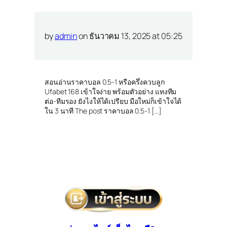
by
admin
on ธันวาคม 13, 2025 at 05:25
สอนอ่านราคาบอล 0.5-1 หรือครึ่งควบลูก
Ufabet 168 เข้าใจง่าย พร้อมตัวอย่าง แทงทีม
ต่อ-ทีมรอง ยังไงให้ได้เปรียบ มือใหม่ก็เข้าใจได้
ใน 3 นาที The post ราคาบอล 0.5-1 […]