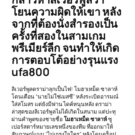
โยนความผิดให้เขา หลัง
จากที่ต้องนั่งสำรองเป็น
ครั้งที่สองในสามเกม
พรีเมียร์ลีก จนทำให้เกิด
การตอบโต้อย่างรุนแรง
ufa800
ลิเวอร์พูลดราม่าลุกเป็นไฟ! โมฮาเหม็ด ซาลาห์
โดนเตือน “นายไม่ใช่เมสซี” หลังระเบิดอารมณ์
ใส่สโมสร แต่ยังมีฟาน ไดค์หนุนหลัง ดราม่า
ล่าสุดของลิเวอร์พูลไม่ได้เกิดในสนาม แต่ปะทุ
ผ่านคำพูดของชายชื่อ
โมฮาเหม็ด ซาลาห์
ซู
เปอร์สตาร์หมายเลขหนึ่งของทีม ที่ออกมาให้
สัมภาษณ์แบบ “ไม่เกรงใจใคร” หลังโดนดร็อป