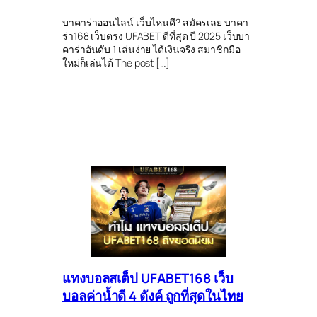
บาคาร่าออนไลน์ เว็บไหนดี? สมัครเลย บาคา
ร่า168 เว็บตรง UFABET ดีที่สุด ปี 2025 เว็บบา
คาร่าอันดับ 1 เล่นง่าย ได้เงินจริง สมาชิกมือ
ใหม่ก็เล่นได้ The post […]
แทงบอลสเต็ป UFABET168 เว็บ
บอลค่าน้ำดี 4 ตังค์ ถูกที่สุดในไทย