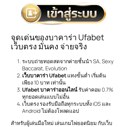
จุดเด่นของบาคาร่า Ufabet
เว็บตรง มั่นคง จ่ายจริง
ระบบถ่ายทอดสดจากค่ายชั้นนำ SA, Sexy
Baccarat, Evolution
เว็บบาคาร่า Ufabet
แทงขั้นต่ำ เริ่มต้น
เพียง 10 บาท เท่านั้น
Ufabet บาคาร่าออนไลน์
รับค่าคอม 0.7%
ทุกยอดเล่นแบบไม่อั้น
เว็บตรง รองรับมือถือทุกระบบทั้ง iOS และ
Android ไม่ต้องโหลดแอป
สำหรับผู้เล่นมือใหม่ เล่นเกมไพ่ยอดนิยม กับเว็บ