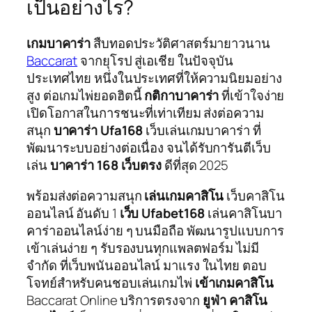
เป็นอย่างไร?
เกมบาคาร่า
สืบทอดประวัติศาสตร์มายาวนาน
Baccarat
จากยุโรป สู่เอเชีย ในปัจจุบัน
ประเทศไทย หนึ่งในประเทศที่ให้ความนิยมอย่าง
สูง ต่อเกมไพ่ยอดฮิตนี้
กติกาบาคาร่า
ที่เข้าใจง่าย
เปิดโอกาสในการชนะที่เท่าเทียม ส่งต่อความ
สนุก
บาคาร่า Ufa168
เว็บเล่นเกมบาคาร่า ที่
พัฒนาระบบอย่างต่อเนื่อง จนได้รับการันตีเว็บ
เล่น
บาคาร่า 168 เว็บตรง
ดีที่สุด 2025
พร้อมส่งต่อความสนุก
เล่นเกมคาสิโน
เว็บคาสิโน
ออนไลน์ อันดับ 1
เว็บ Ufabet168
เล่นคาสิโนบา
คาร่าออนไลน์ง่าย ๆ บนมือถือ พัฒนารูปแบบการ
เข้าเล่นง่าย ๆ รับรองบนทุกแพลตฟอร์ม ไม่มี
จำกัด ที่เว็บพนันออนไลน์ มาแรง ในไทย ตอบ
โจทย์สำหรับคนชอบเล่นเกมไพ่
เข้าเกมคาสิโน
Baccarat Online บริการตรงจาก
ยูฟ่า คาสิโน