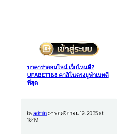
บาคาร่าออนไลน์ เว็บไหนดี?
UFABET168 คาสิโนตรงยูฟ่าเบทดี
ที่สุด
by
admin
on พฤศจิกายน 19, 2025 at
18:19