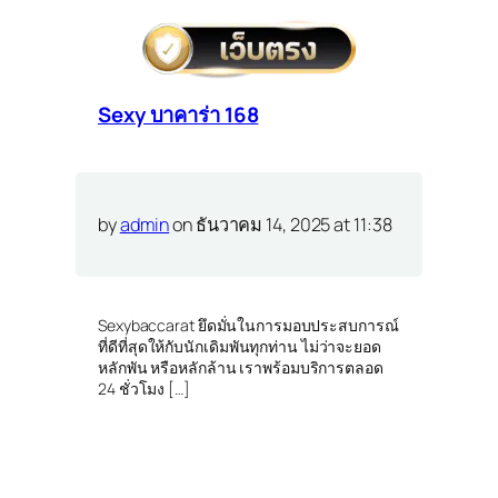
Sexy บาคาร่า 168
by
admin
on ธันวาคม 14, 2025 at 11:38
Sexybaccarat ยึดมั่นในการมอบประสบการณ์
ที่ดีที่สุดให้กับนักเดิมพันทุกท่าน ไม่ว่าจะยอด
หลักพัน หรือหลักล้าน เราพร้อมบริการตลอด
24 ชั่วโมง […]