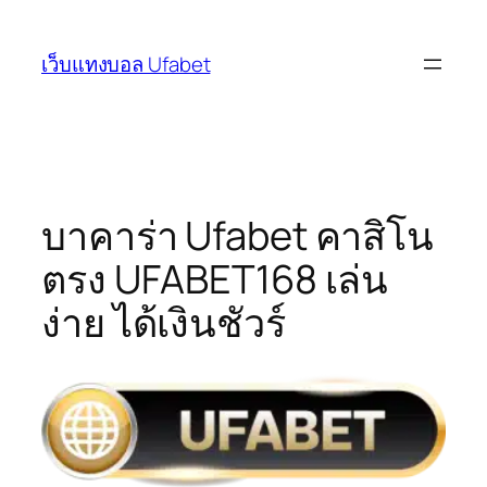
ข้าม
ไป
เว็บแทงบอล Ufabet
ยัง
เนื้อหา
บาคาร่า Ufabet คาสิโน
ตรง UFABET168 เล่น
ง่าย ได้เงินชัวร์